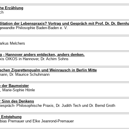
he Erzählung
sch
tation der Lebenspraxis? Vortrag und Gespräch mit Prof. Dr. Dr. Bernh
angewandte Philosophie Baden-Baden e. V.
Markus Melchers
g - Hannover anders entdecken, anders denken.
axis OIKOS in Hannover, Dr. Achim Sohns
schen Zigarettenqualm und Weinrausch in Berlin Mitte
hmann, Dr. Maurice Schuhmann
e der Baumeister
, Marie-Sophie Hönle
er Sinn des Denkens
Gespräch- Philosophische Praxis, Dr. Judith Tech und Dr. Bernd Groth
e Entstehung
Tobias Premauer und Elke Jeanrond-Premauer