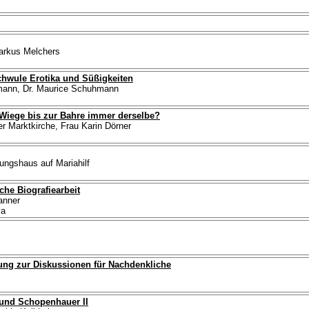
Markus Melchers
chwule Erotika und Süßigkeiten
hmann, Dr. Maurice Schuhmann
r Wiege bis zur Bahre immer derselbe?
r Marktkirche, Frau Karin Dörner
dungshaus auf Mariahilf
che Biografiearbeit
anner
ya
ung zur Diskussionen für Nachdenkliche
 und Schopenhauer II