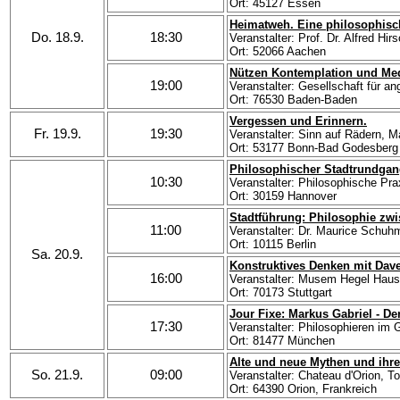
Ort: 45127 Essen
Heimatweh. Eine philosophisc
Do. 18.9.
18:30
Veranstalter: Prof. Dr. Alfred Hir
Ort: 52066 Aachen
Nützen Kontemplation und Medi
19:00
Veranstalter: Gesellschaft für 
Ort: 76530 Baden-Baden
Vergessen und Erinnern.
Fr. 19.9.
19:30
Veranstalter: Sinn auf Rädern, 
Ort: 53177 Bonn-Bad Godesberg
Philosophischer Stadtrundgan
10:30
Veranstalter: Philosophische Pr
Ort: 30159 Hannover
Stadtführung: Philosophie zwi
11:00
Veranstalter: Dr. Maurice Schu
Ort: 10115 Berlin
Sa. 20.9.
Konstruktives Denken mit Dav
16:00
Veranstalter: Musem Hegel Haus
Ort: 70173 Stuttgart
Jour Fixe: Markus Gabriel - D
17:30
Veranstalter: Philosophieren im 
Ort: 81477 München
Alte und neue Mythen und ihr
So. 21.9.
09:00
Veranstalter: Chateau d'Orion, 
Ort: 64390 Orion, Frankreich