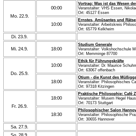
Vortrag: Was ist das Wesen de
00:00
Veranstalter: VHS Essen, Nikol
Ort: 45127 Essen
Mo. 22.9.
Ernstes, Amüsantes und Rätse
10:00
Veranstalter: Arbeitskreis Philo
Ort: 65779 Kelkheim
Di. 23.9.
Studium Generale
Mi. 24.9.
18:00
Veranstalter: Volkshochschule 
Ort: Memminge 87700
Ethik für Führungskräfte
10:00
Veranstalter: Dr. Maurice Schu
Ort: 63067 offenbach
Do. 25.9.
Otium - die Kunst des Müßigg
18:00
Veranstalter: Philosophisches C
Ort: 97318 Kitzingen
Praktische Philosophie: Café Z
18:00
Veranstalter: Musem Hegel Haus
Ort: 70173 Stuttgart
Fr. 26.9.
Philosophischer Salon Hannove
18:30
Veranstalter: Philosophische Pr
Ort: 30655 Hannover
Sa. 27.9.
So. 28.9.