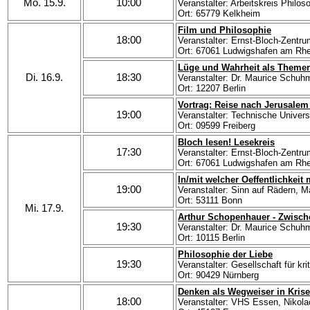
Mo. 15.9.
10:00
Veranstalter: Arbeitskreis Philo
Ort: 65779 Kelkheim
Film und Philosophie
18:00
Veranstalter: Ernst-Bloch-Zentr
Ort: 67061 Ludwigshafen am Rhe
Lüge und Wahrheit als Themen
Di. 16.9.
18:30
Veranstalter: Dr. Maurice Schu
Ort: 12207 Berlin
Vortrag: Reise nach Jerusalem -
19:00
Veranstalter: Technische Univer
Ort: 09599 Freiberg
Bloch lesen! Lesekreis
17:30
Veranstalter: Ernst-Bloch-Zentr
Ort: 67061 Ludwigshafen am Rhe
In/mit welcher Oeffentlichkeit
19:00
Veranstalter: Sinn auf Rädern, 
Ort: 53111 Bonn
Mi. 17.9.
Arthur Schopenhauer - Zwische
19:30
Veranstalter: Dr. Maurice Schu
Ort: 10115 Berlin
Philosophie der Liebe
19:30
Veranstalter: Gesellschaft für kr
Ort: 90429 Nürnberg
Denken als Wegweiser in Krise
18:00
Veranstalter: VHS Essen, Nikol