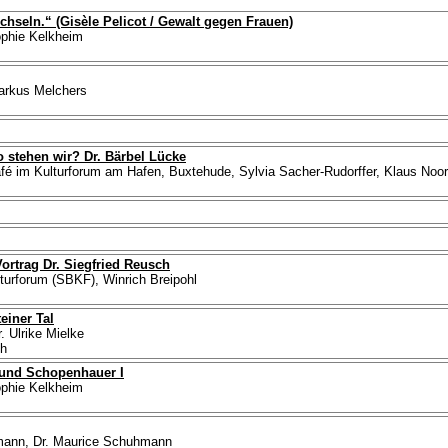
hseln.“ (Gisèle Pelicot / Gewalt gegen Frauen)
sophie Kelkheim
Markus Melchers
stehen wir? Dr. Bärbel Lücke
afé im Kulturforum am Hafen, Buxtehude, Sylvia Sacher-Rudorffer, Klaus No
: Vortrag Dr. Siegfried Reusch
lturforum (SBKF), Winrich Breipohl
einer Tal
r. Ulrike Mielke
ch
 und Schopenhauer I
sophie Kelkheim
hmann, Dr. Maurice Schuhmann