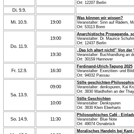
Ort: 12207 Berlin
Di. 9.9.
Was können wir wissen?
Mi. 10.9.
19:00
Veranstalter: Sinn auf Rädern, 
Ort: 53113 Bonn
Anarchistische Propaganda, s
19:00
Veranstalter: Dr. Maurice Schu
Ort: 12437 Berlin
Do. 11.9.
„Das Ich altert nicht!" Von de
19:30
Veranstalter: Buchhandlung an de
Ort: 30159 Hannover
Ferdinand-Ulrich-Tagung 2025
Fr. 12.9.
16:30
Veranstalter: Exerzitien- und Bil
Ort: 94032 Passau
Stille geschichten-Philosophis
09:00
Veranstalter: denkspuren, Kai Kr
Ort: 3830 Waidhofen an der Tha
Sa. 13.9.
Stille Geschichten
10:00
Veranstalter: Denkspuren
Ort: 3830 Klein Eberharts
Philosophisches Café - Einlad
So. 14.9.
11:30
Veranstalter: Blue Note
Ort: 49074 Osnabrück
Moralisches Handeln bei Kant