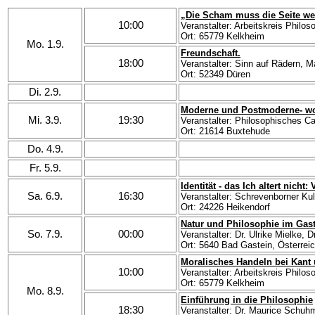
„Die Scham muss die Seite wec
10:00
Veranstalter: Arbeitskreis Philo
Ort: 65779 Kelkheim
Mo. 1.9.
Freundschaft.
18:00
Veranstalter: Sinn auf Rädern, 
Ort: 52349 Düren
Di. 2.9.
Moderne und Postmoderne- wo 
Mi. 3.9.
19:30
Veranstalter: Philosophisches C
Ort: 21614 Buxtehude
Do. 4.9.
Fr. 5.9.
Identität - das Ich altert nicht
Sa. 6.9.
16:30
Veranstalter: Schrevenborner Ku
Ort: 24226 Heikendorf
Natur und Philosophie im Gast
So. 7.9.
00:00
Veranstalter: Dr. Ulrike Mielke, D
Ort: 5640 Bad Gastein, Österrei
Moralisches Handeln bei Kant
10:00
Veranstalter: Arbeitskreis Philo
Ort: 65779 Kelkheim
Mo. 8.9.
Einführung in die Philosophie
18:30
Veranstalter: Dr. Maurice Schu