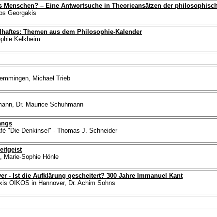
s Menschen? – Eine Antwortsuche in Theorieansätzen der philosophischen
aos Georgakis
lhaftes: Themen aus dem Philosophie-Kalender
sophie Kelkheim
Memmingen, Michael Trieb
hmann, Dr. Maurice Schuhmann
angs
afé "Die Denkinsel" - Thomas J. Schneider
eitgeist
, Marie-Sophie Hönle
r - Ist die Aufklärung gescheitert? 300 Jahre Immanuel Kant
axis OIKOS in Hannover, Dr. Achim Sohns