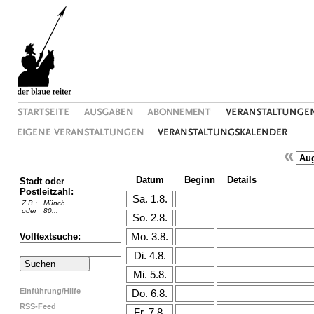
«
Datum
Beginn
Details
Stadt oder
Postleitzahl:
Z.B.:
Münch...
oder
80...
Volltextsuche:
Einführung/Hilfe
RSS-Feed