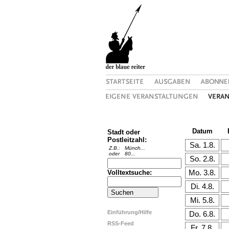
Datum
Stadt oder
Postleitzahl:
Z.B.:
Münch...
oder
80...
Volltextsuche:
Einführung/Hilfe
RSS-Feed