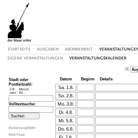
«
Datum
Beginn
Details
Stadt oder
Postleitzahl:
Z.B.:
Münch...
oder
80...
Volltextsuche:
Einführung/Hilfe
RSS-Feed