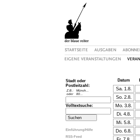
Datum
Stadt oder
Postleitzahl:
Z.B.:
Münch...
oder
80...
Volltextsuche:
Einführung/Hilfe
RSS-Feed