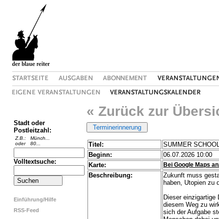
« Zurück zur Übersi
Stadt oder
Postleitzahl:
Z.B.:
Münch...
oder
80...
Titel:
SUMMER SCHOOL 202
Beginn:
06.07.2026 10:00
Volltextsuche:
Karte:
Bei Google Maps an
Beschreibung:
Zukunft muss gestal
haben, Utopien zu 
Dieser einzigartige
Einführung/Hilfe
diesem Weg zu wirk
RSS-Feed
sich der Aufgabe st