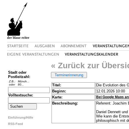
« Zurück zur Übersi
Stadt oder
Postleitzahl:
Z.B.:
Münch...
oder
80...
Titel:
Die Evolution des 
Beginn:
12.01.2026 10:00
Volltextsuche:
Karte:
Bei Google Maps an
Beschreibung:
Referent: Joachim 
Daniel Dennett und
Wie kann die Entst
Einführung/Hilfe
philosophisch mit d
RSS-Feed