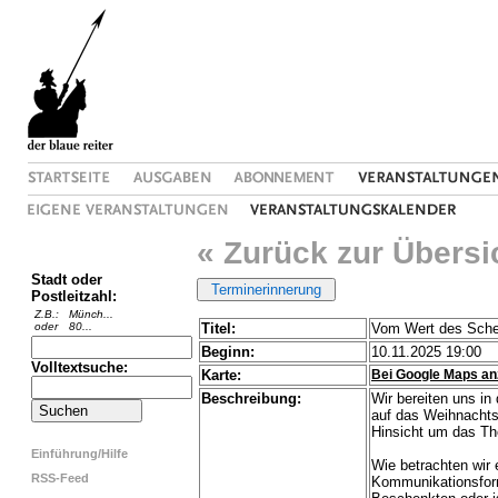
« Zurück zur Übersi
Stadt oder
Postleitzahl:
Z.B.:
Münch...
oder
80...
Titel:
Vom Wert des Schen
Beginn:
10.11.2025 19:00
Volltextsuche:
Karte:
Bei Google Maps an
Beschreibung:
Wir bereiten uns i
auf das Weihnachtsf
Hinsicht um das T
Einführung/Hilfe
Wie betrachten wir
RSS-Feed
Kommunikationsfor