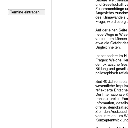
Unsere Welt befinde
und Gesellschaft v
Zusammenhänge und
Angesichts zunehme
des Klimawandels un
Frage, wie diese gl
Auf der einen Seite
neue Wege in Wisse
verbessern können.
etwa die Gefahr de
Ungleichheiten.
Insbesondere im Hin
Fragen: Welche Her
demokratische Gese
Bildung und gesell
philosophisch refle
Seit 40 Jahren setz
wesentliche Impulse
reflektierte Entsch
Der Internationale K
transkulturelles F
Information, gesel
offene, demokratisc
Ziel, den Austausch
vorzustellen, um 
Konzeptentwicklung