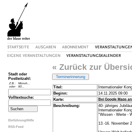
« Zurück zur Übersi
Stadt oder
Postleitzahl:
Z.B.:
Münch...
oder
80...
Titel:
Internationaler Kon
Beginn:
14.11.2025 09:00
Volltextsuche:
Karte:
Bei Google Maps an
Beschreibung:
40- jähriges Jubilä
Internationaler Kon
"Wissen - Werte - 
Einführung/Hilfe
13.-16. November 
RSS-Feed