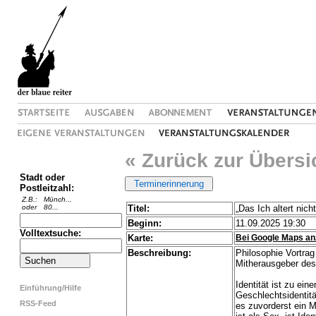
« Zurück zur Übersi
Stadt oder
Postleitzahl:
Z.B.:
Münch...
oder
80...
Titel:
„Das Ich altert nic
Beginn:
11.09.2025 19:30
Volltextsuche:
Karte:
Bei Google Maps an
Beschreibung:
Philosophie Vortrag
Mitherausgeber des 
Identität ist zu ei
Einführung/Hilfe
Geschlechtsidentität
RSS-Feed
es zuvorderst ein 