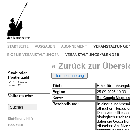
« Zurück zur Übersi
Stadt oder
Postleitzahl:
Z.B.:
Münch...
oder
80...
Titel:
Ethik für Führungsk
Beginn:
25.09.2025 10:00
Volltextsuche:
Karte:
Bei Google Maps an
Beschreibung:
In einer zunehmend
ethischen Herausfo
Doch wie trifft man
ökologisch tragbar 
Einführung/Hilfe
dabei die Gedanken
RSS-Feed
ethischen Ansätze 