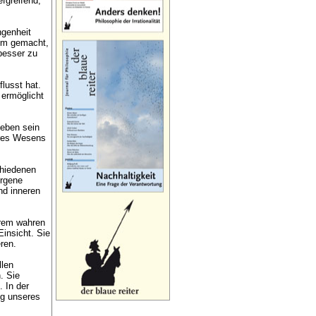
fgreifend,
ngenheit
dem gemacht,
 besser zu
lusst hat.
 ermöglicht
Leben sein
eres Wesens
chiedenen
rgene
nd inneren
rem wahren
Einsicht. Sie
ren.
llen
. Sie
. In der
ng unseres