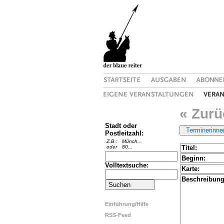
« Zurü
Stadt oder
Postleitzahl:
Z.B.:
Münch...
oder
80...
Titel:
Beginn:
Volltextsuche:
Karte:
Beschreibung
Einführung/Hilfe
RSS-Feed