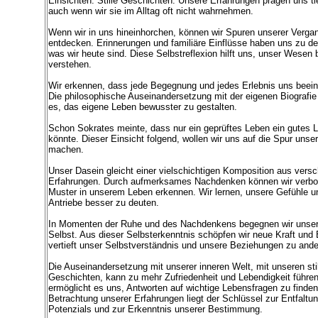
Einsichten. Stille Geschichten. Unsere Erfahrungen prägen uns tie
auch wenn wir sie im Alltag oft nicht wahrnehmen.
Wenn wir in uns hineinhorchen, können wir Spuren unserer Verga
entdecken. Erinnerungen und familiäre Einflüsse haben uns zu 
was wir heute sind. Diese Selbstreflexion hilft uns, unser Wesen
verstehen.
Wir erkennen, dass jede Begegnung und jedes Erlebnis uns beeinf
Die philosophische Auseinandersetzung mit der eigenen Biografie
es, das eigene Leben bewusster zu gestalten.
Schon Sokrates meinte, dass nur ein geprüftes Leben ein gutes 
könnte. Dieser Einsicht folgend, wollen wir uns auf die Spur uns
machen.
Unser Dasein gleicht einer vielschichtigen Komposition aus vers
Erfahrungen. Durch aufmerksames Nachdenken können wir verbo
Muster in unserem Leben erkennen. Wir lernen, unsere Gefühle u
Antriebe besser zu deuten.
In Momenten der Ruhe und des Nachdenkens begegnen wir unse
Selbst. Aus dieser Selbsterkenntnis schöpfen wir neue Kraft und 
vertieft unser Selbstverständnis und unsere Beziehungen zu ande
Die Auseinandersetzung mit unserer inneren Welt, mit unseren sti
Geschichten, kann zu mehr Zufriedenheit und Lebendigkeit führen
ermöglicht es uns, Antworten auf wichtige Lebensfragen zu finden
Betrachtung unserer Erfahrungen liegt der Schlüssel zur Entfaltu
Potenzials und zur Erkenntnis unserer Bestimmung.